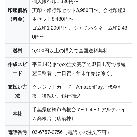
個人銀行印1,380円〜
印鑑価格
実印・銀行印セット3,980円〜
、会社印鑑3
（料金）
本セット8,480円〜
ゴム印1,200円〜、シャチハタネーム印2,48
0円〜
送料
5,400円以上の購入で
全国送料無料
作成スピ
平日14時までの注文完了で
即日出荷で最短
ード
翌日到着
（土日祝・年末年始は除く）
支払い方
クレジットカード、AmazonPay、代金引
法
換、後払い、銀行振込
千葉県船橋市高根台７−１４−１アルテハイ
本社
ム高根台（店舗棟）
電話番号
03-6757-0756（電話での注文不可）