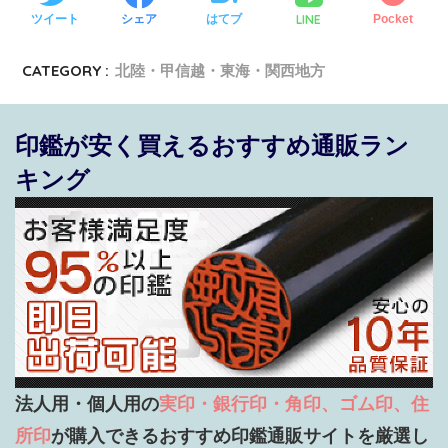
LINE
ツイート
シェア
はてブ
Pocket
CATEGORY :
北陸・甲信越・東海・関西地方
印鑑が安く買えるおすすめ通販ラン
キング
法人用・個人用の
実印・銀行印・角印、ゴム印、住
所印
が購入できるおすすめ印鑑通販サイトを厳選し