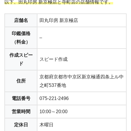
以下、田丸印房 新京極店と寺町店の店舗情報です。
店舗名
田丸印房 新京極店
印鑑価格
–
（料金）
作成スピー
スピード作成
ド
京都府京都市中京区新京極通四条上ル中
住所
之町537番地
電話番号
075-221-2496
営業時間
10:00～20:00
定休日
木曜日