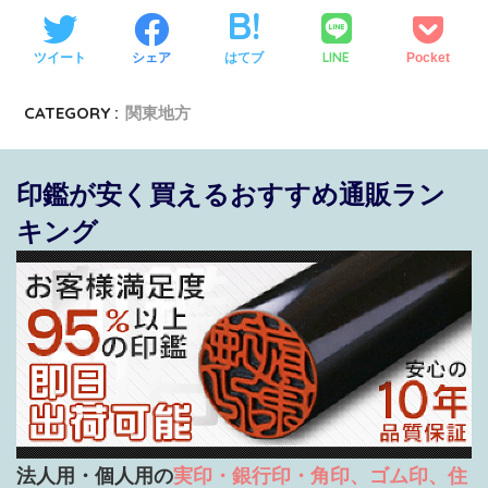
LINE
ツイート
シェア
はてブ
Pocket
CATEGORY :
関東地方
印鑑が安く買えるおすすめ通販ラン
キング
法人用・個人用の
実印・銀行印・角印、ゴム印、住