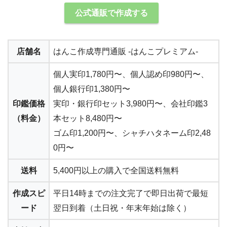
公式通販で作成する
店舗名
はんこ作成専門通販 -はんこプレミアム-
個人実印
1,780円〜
、個人認め印980円〜、
個人銀行印1,380円〜
印鑑価格
実印・銀行印セット3,980円〜
、会社印鑑3
（料金）
本セット8,480円〜
ゴム印1,200円〜、シャチハタネーム印2,48
0円〜
送料
5,400円以上の購入で
全国送料無料
作成スピ
平日14時までの注文完了で
即日出荷で最短
ード
翌日到着
（土日祝・年末年始は除く）