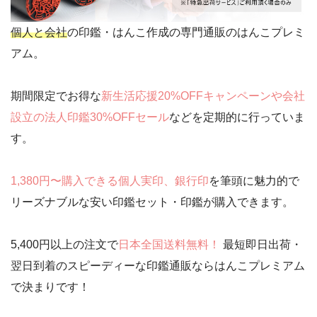
個人と会社
の印鑑・はんこ作成の専門通販のはんこプレミ
アム。
期間限定でお得な
新生活応援20%OFFキャンペーンや会社
設立の法人印鑑30%OFFセール
などを定期的に行っていま
す。
1,380円〜購入できる個人実印、銀行印
を筆頭に魅力的で
リーズナブルな安い印鑑セット・印鑑が購入できます。
5,400円以上の注文で
日本全国送料無料！
最短即日出荷・
翌日到着のスピーディーな印鑑通販ならはんこプレミアム
で決まりです！