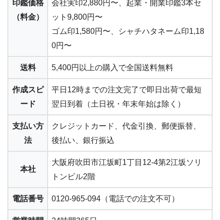
印鑑価格
会社実印2,880円〜
、起業・開業印鑑3本セ
（料金）
ット9,800円〜
ゴム印1,580円〜、シャチハタネーム印1,18
0円〜
送料
5,400円以上の購入で
全国送料無料
作成スピ
平日12時までの注文完了で
即日出荷で最短
ード
翌日到着
（土日祝・年末年始は除く）
支払い方
クレジットカード、代金引換、郵便振替、
法
後払い、銀行振込
大阪府吹田市江坂町1丁目12-4第2江坂ソリ
本社
トンビル2階
電話番号
0120-965-094（電話での注文不可）