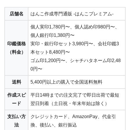
店舗名
はんこ作成専門通販 -はんこプレミアム-
個人実印
1,780円〜
、個人認め印980円〜、
個人銀行印1,380円〜
印鑑価格
実印・銀行印セット3,980円〜
、会社印鑑3
（料金）
本セット8,480円〜
ゴム印1,200円〜、シャチハタネーム印2,48
0円〜
送料
5,400円以上の購入で
全国送料無料
作成スピ
平日14時までの注文完了で
即日出荷で最短
ード
翌日到着
（土日祝・年末年始は除く）
支払い方
クレジットカード、AmazonPay、代金引
法
換、後払い、銀行振込