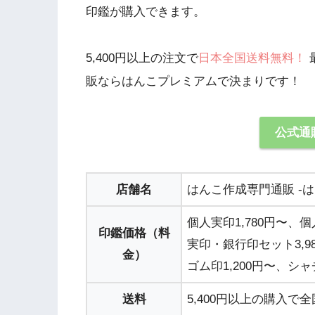
印鑑が購入できます。
5,400円以上の注文で
日本全国送料無料！
販ならはんこプレミアムで決まりです！
公式通
店舗名
はんこ作成専門通販 -
個人実印
1,780円〜
、個
印鑑価格（料
実印・銀行印セット3,9
金）
ゴム印1,200円〜、シャ
送料
5,400円以上の購入で
全