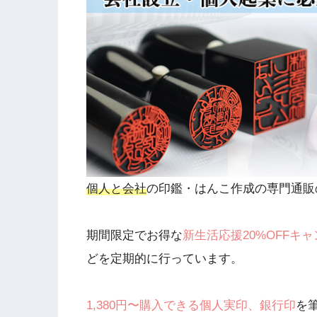
個人と会社
の印鑑・はんこ作成の専門通販
期間限定でお得な
新生活応援20%OFFキ
どを定期的に行っています。
1,380円〜購入できる個人実印、銀行印
を